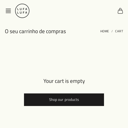
Skip
to
content
O seu carrinho de compras
HOME
CART
Your cart is empty
Shop our products